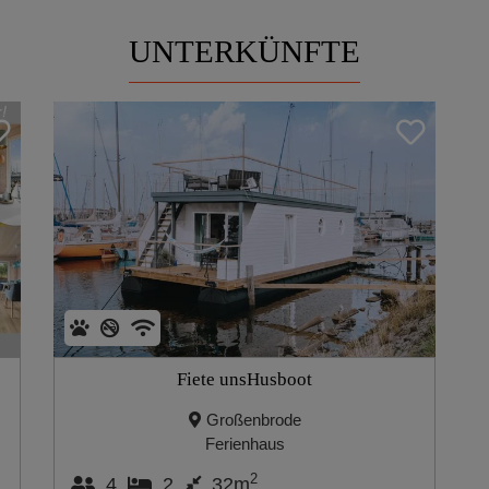
UNTERKÜNFTE
Fiete unsHusboot
Großenbrode
Ferienhaus
2
4
2
32m