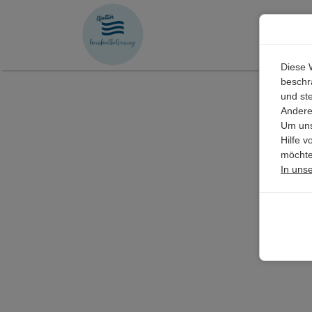
Diese 
beschrä
und st
Andere
Um uns
Hilfe 
möchte
In uns