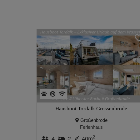
Hausboot Tordalk Grossenbrode
Großenbrode
Ferienhaus
2
4
2
40m