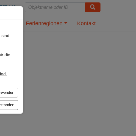
 755 140
tung
Ferienregionen
Kontakt
 sind
ir die
ind.
erwenden
rstanden